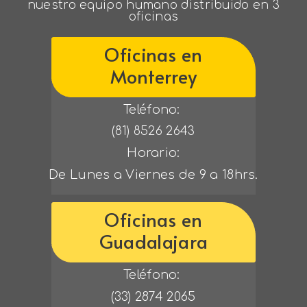
nuestro equipo humano distribuido en 3
oficinas
Oficinas en
Monterrey
Teléfono: 
(81) 8526 2643
Horario:
De Lunes a Viernes de 9 a 18hrs.
Oficinas en
Guadalajara
Teléfono: 
(33) 2874 2065