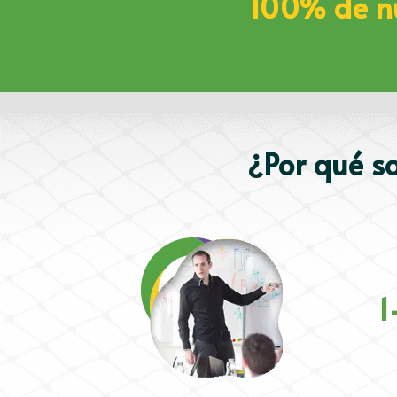
100% de nu
¿Por qué s
1