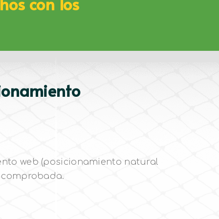
hos con los
cionamiento
nto web (posicionamiento natural
a comprobada.